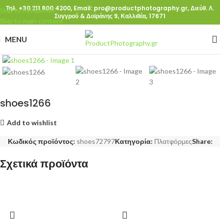
Τηλ. +30 211 800 4200,
Email: pro@productphotography.gr,
Διεύθ. Λ.
Skip to navigation
Συγγρού & Δοϊράνης 9, Καλλιθέα, 17671
Skip to main content
MENU
Click to enlarge
shoes1266
Add to wishlist
Κωδικός προϊόντος:
shoes72797
Κατηγορία:
Πλατφόρμες
Share:
Σχετικά προϊόντα