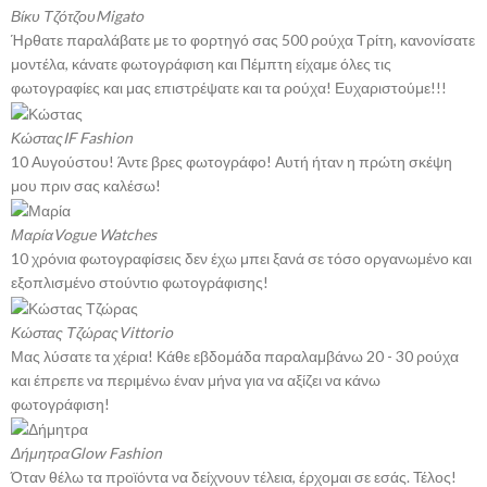
Βίκυ Τζότζου
Migato
Ήρθατε παραλάβατε με το φορτηγό σας 500 ρούχα Τρίτη, κανονίσατε
μοντέλα, κάνατε φωτογράφιση και Πέμπτη είχαμε όλες τις
φωτογραφίες και μας επιστρέψατε και τα ρούχα! Ευχαριστούμε!!!
Κώστας
IF Fashion
10 Αυγούστου! Άντε βρες φωτογράφο! Αυτή ήταν η πρώτη σκέψη
μου πριν σας καλέσω!
Μαρία
Vogue Watches
10 χρόνια φωτογραφίσεις δεν έχω μπει ξανά σε τόσο οργανωμένο και
εξοπλισμένο στούντιο φωτογράφισης!
Κώστας Τζώρας
Vittorio
Μας λύσατε τα χέρια! Κάθε εβδομάδα παραλαμβάνω 20 - 30 ρούχα
και έπρεπε να περιμένω έναν μήνα για να αξίζει να κάνω
φωτογράφιση!
Δήμητρα
Glow Fashion
Όταν θέλω τα προϊόντα να δείχνουν τέλεια, έρχομαι σε εσάς. Τέλος!