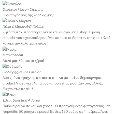
Θεόφιλος
Macon Clothing
Ο φωτογράφος της καρδιάς μας!
Πόλα & Μαρίνα
WhiteLilac
Ζητήσαμε 16 προσφορές για το καινούργιο μας Eshop. Η μόνη
εταιρεία που είχε ολοκληρωμένες υπηρεσίες ήσασταν εσείς και τελικά
κάναμε την καλύτερη επιλογή.
Μαρία
Sanem
Απλά μας λύσατε τα χέρια!
Θοδωρής
Reline Fashion
Δύο χρόνια έψαχνα μία εταιρεία που να μπορεί να δημιουργήσει
product Video για όλα τα ρούχα του Eshop μου! Δεν σας αλλάζω!
Ευχαριστώ πολύ!!!
Έλενα
Selection Adoree
Παιδικά ρούχα σε κούκλα ghost... Ο προηγούμενος φωτογράφος μας
παραδίδει 50 ρούχα σε μέρες! Εσείς;; 150 ρούχα σε 4 ημέρες... Άντε