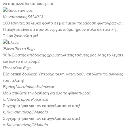
να σας αλλάξει κάποιος μετά!
Κωνσταντίνος
SAM013
100 τσάντες σε λευκό φόντο σε μία ημέρα παράδοση φωτογραφιών;;
Η αλήθεια είναι ότι πριν συνεργαστούμε, ήμουν πολύ διστακτική...
Τώρα ξαναρώτα με!
Έλενα
Pierro Bags
98% Σωστής απόδοσης χρωμάτων στις τσάντες μας. Μας το λέγατε
και δεν το πιστεύαμε!
Πέννυ
Kem Bags
Εξαιρετική δουλειά! Υπέροχο team, κατανοούν απόλυτα τις ανάγκες
του πελάτη!
Ειρήνη
Maritimum Swimwear
Μου φτιάξατε την διάθεση για όλο το φθινόπωρο!
κ. Ντίνα
Gruppo Paparazzi
Συγχαρητήρια για τον επαγγελματισμό σας!
κ. Κωνσταντίνος
CManolo
Συγχαρητήρια για τον επαγγελματισμό σας!
κ. Κωνσταντίνος
CManolo