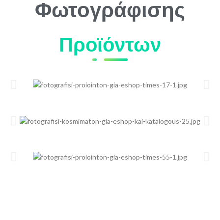
Φωτογράφισης
Προϊόντων
Η εμπειρία των online καζίνο γίνεται συναρπαστική με το
legacy of dead
,
το
book of ra
, το
sweet bonanza
, το
chickenroadgame.com.gr
και το
plinkogame.gr
, προσφέροντας ατελείωτη διασκέδαση και μοναδικές νίκες