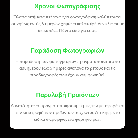
Χρόνοι Φωτογράφισης
Όλα τα αιτήματα πελατών για φωτογράφιση καλύπτονται
συνήθως εντός 5 ημερών χειμώνα καλοκαίρι! Δεν κλείνουμε
διακοπές... Πάντα εδώ για εσάς.
Παράδοση Φωτογραφιών
Η παράδοση των φωτογραφιών πραγματοποιείται από
αυθημερόν έως 5 ημέρες ανάλογα το ρετούς και τις
προδιαγραφές που έχουν συμφωνηθεί.
Παραλαβή Προϊόντων
Δυνατότητα να πραγματοποιήσουμε εμείς την μεταφορά και
την επιστροφή των προϊόντων σας, εντός Αττικής με το
ειδικά διαμορφωμένο φορτηγό μας.