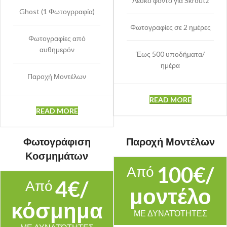
Λευκό φόντο για Skroutz
Ghost (1 Φωτογρραφία)
Φωτογραφίες σε 2 ημέρες
Φωτογραφίες από
αυθημερόν
Έως 500 υποδήματα/
ημέρα
Παροχή Μοντέλων
READ MORE
READ MORE
Φωτογράφιση
Παροχή Μοντέλων
Κοσμημάτων
100€/
Από
4€/
Από
μοντέλο
κόσμημα
ΜΕ ΔΥΝΑΤΌΤΗΤΕΣ