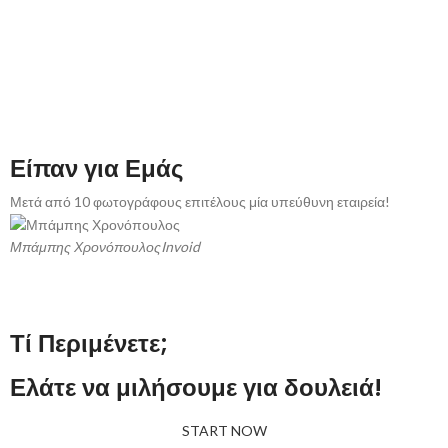
στους παίκτες.
Γνωρίστε τους συνεργάτες μας
Chicken Road
,
Plinko
,
best casino
europe online
και
chicken game casino
για μοναδικές εμπειρίες
παιχνιδιού στο διαδίκτυο.
Είπαν για Εμάς
Μετά από 10 φωτογράφους επιτέλους μία υπεύθυνη εταιρεία!
Κ
έ
Μπάμπης Χρονόπουλος
Invoid
Β
Τί Περιμένετε;
Ελάτε να μιλήσουμε για δουλειά!
START NOW