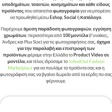
υποδημάτων
,
τσαντών
,
κοσμημάτων και κάθε είδους
προϊόντος
που απαιτείται
φωτογραφία
για να μπορέσει
να προωθηθεί μέσω
Eshop
,
Social
ή
Κατάλογο
.
Παρέχουμε
άμεση παράδοση φωτογραφιών
,
εγγύηση
χρωμάτων
, περισσότερα από
100 μοντέλα
(Γυναίκες,
Άνδρες και Plus Size) για τις φωτογραφήσεις σας,
όχημα
για την παραλαβή και επιστροφή των
προϊόντων,
φέραμε στην Ελλάδα το
Product Video σε
μοντέλα,
και τέλος ιδρύσαμε το
InAndOut Fashion
Marketplace
για να πουλάμε τα προϊόντα σας και η
φωτογράφιση σας να βγαίνει δωρεάν από τα κέρδη πο σας
φέρνουμε.