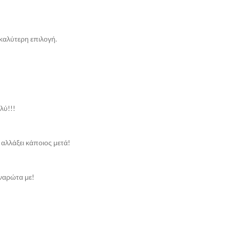
 καλύτερη επιλογή.
λύ!!!
 αλλάξει κάποιος μετά!
αναρώτα με!