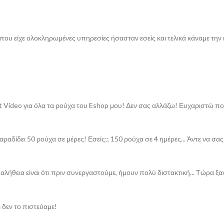
που είχε ολοκληρωμένες υπηρεσίες ήσασταν εσείς και τελικά κάναμε την
ct Video για όλα τα ρούχα του Eshop μου! Δεν σας αλλάζω! Ευχαριστώ πο
δίδει 50 ρούχα σε μέρες! Εσείς;; 150 ρούχα σε 4 ημέρες... Άντε να σας
λήθεια είναι ότι πριν συνεργαστούμε, ήμουν πολύ διστακτική... Τώρα ξ
δεν το πιστεύαμε!