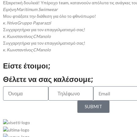
Εξαιρετική δουλειά! Υπέροχο team, κατανοούν απόλυτα τις ανάγκες το
Ειρήνη
Maritimum Swimwear
Μου φτιάξατε την διάθεση για όλο το φθινόπωρο!
κ. Ντίνα
Gruppo Paparazzi
Συγχαρητήρια για τον επαγγελματισμό σας!
κ. Κωνσταντίνος
CManolo
Συγχαρητήρια για τον επαγγελματισμό σας!
κ. Κωνσταντίνος
CManolo
Είστε έτοιμοι;
Θέλετε να σας καλέσουμε;
SUBMIT