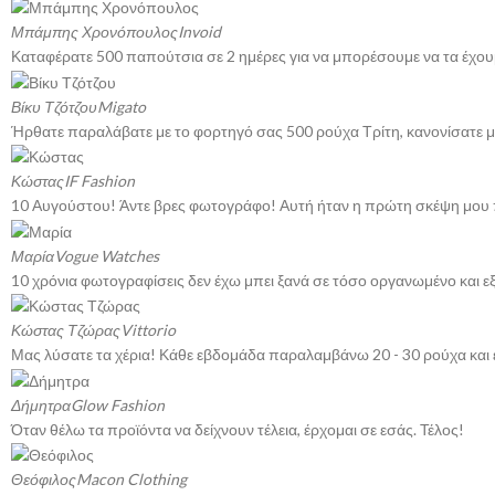
Μπάμπης Χρονόπουλος
Invoid
Καταφέρατε 500 παπούτσια σε 2 ημέρες για να μπορέσουμε να τα έχου
Βίκυ Τζότζου
Migato
Ήρθατε παραλάβατε με το φορτηγό σας 500 ρούχα Τρίτη, κανονίσατε μο
Κώστας
IF Fashion
10 Αυγούστου! Άντε βρες φωτογράφο! Αυτή ήταν η πρώτη σκέψη μου 
Μαρία
Vogue Watches
10 χρόνια φωτογραφίσεις δεν έχω μπει ξανά σε τόσο οργανωμένο και 
Κώστας Τζώρας
Vittorio
Μας λύσατε τα χέρια! Κάθε εβδομάδα παραλαμβάνω 20 - 30 ρούχα και έ
Δήμητρα
Glow Fashion
Όταν θέλω τα προϊόντα να δείχνουν τέλεια, έρχομαι σε εσάς. Τέλος!
Θεόφιλος
Macon Clothing