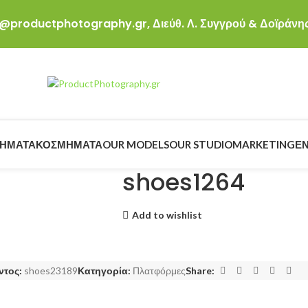
ro@productphotography.gr,
Διεύθ. Λ. Συγγρού & Δοϊράνης
ΉΜΑΤΑ
ΚΟΣΜΉΜΑΤΑ
OUR MODELS
OUR STUDIO
MARKETING
ΕΝ
shoes1264
Add to wishlist
ντος:
shoes23189
Κατηγορία:
Πλατφόρμες
Share: