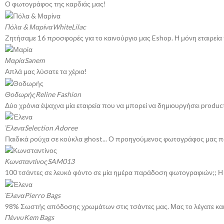
Ο φωτογράφος της καρδιάς μας!
Πόλα & Μαρίνα
WhiteLilac
Ζητήσαμε 16 προσφορές για το καινούργιο μας Eshop. Η μόνη εταιρεία 
Μαρία
Sanem
Απλά μας λύσατε τα χέρια!
Θοδωρής
Reline Fashion
Δύο χρόνια έψαχνα μία εταιρεία που να μπορεί να δημιουργήσει produ
Έλενα
Selection Adoree
Παιδικά ρούχα σε κούκλα ghost... Ο προηγούμενος φωτογράφος μας παρα
Κωνσταντίνος
SAM013
100 τσάντες σε λευκό φόντο σε μία ημέρα παράδοση φωτογραφιών;; Η α
Έλενα
Pierro Bags
98% Σωστής απόδοσης χρωμάτων στις τσάντες μας. Μας το λέγατε και 
Πέννυ
Kem Bags