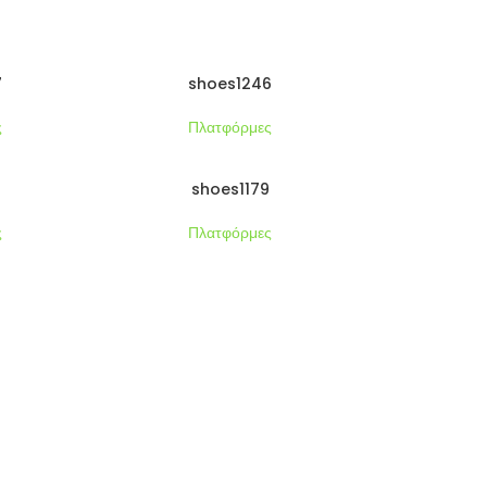
7
shoes1246
ς
Πλατφόρμες
6
shoes1179
ς
Πλατφόρμες