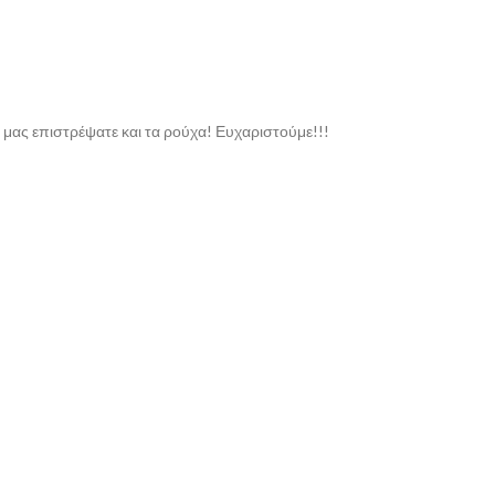
 μας επιστρέψατε και τα ρούχα! Ευχαριστούμε!!!