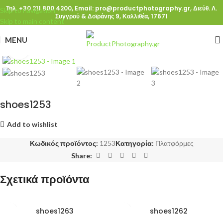
Τηλ. +30 211 800 4200,
Email: pro@productphotography.gr,
Διεύθ. Λ.
Skip to navigation
Συγγρού & Δοϊράνης 9, Καλλιθέα, 17671
Skip to main content
MENU
Click to enlarge
shoes1253
Add to wishlist
Κωδικός προϊόντος:
1253
Κατηγορία:
Πλατφόρμες
Share:
Σχετικά προϊόντα
shoes1263
shoes1262