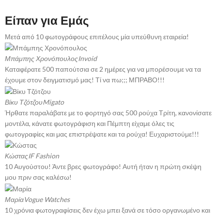
Είπαν για Εμάς
Μετά από 10 φωτογράφους επιτέλους μία υπεύθυνη εταιρεία!
Μπάμπης Χρονόπουλος
Invoid
Καταφέρατε 500 παπούτσια σε 2 ημέρες για να μπορέσουμε να τα
έχουμε στον δειγματισμό μας! Τί να πω;;; ΜΠΡΑΒΟ!!!
Βίκυ Τζότζου
Migato
Ήρθατε παραλάβατε με το φορτηγό σας 500 ρούχα Τρίτη, κανονίσατε
μοντέλα, κάνατε φωτογράφιση και Πέμπτη είχαμε όλες τις
φωτογραφίες και μας επιστρέψατε και τα ρούχα! Ευχαριστούμε!!!
Κώστας
IF Fashion
10 Αυγούστου! Άντε βρες φωτογράφο! Αυτή ήταν η πρώτη σκέψη
μου πριν σας καλέσω!
Μαρία
Vogue Watches
10 χρόνια φωτογραφίσεις δεν έχω μπει ξανά σε τόσο οργανωμένο και