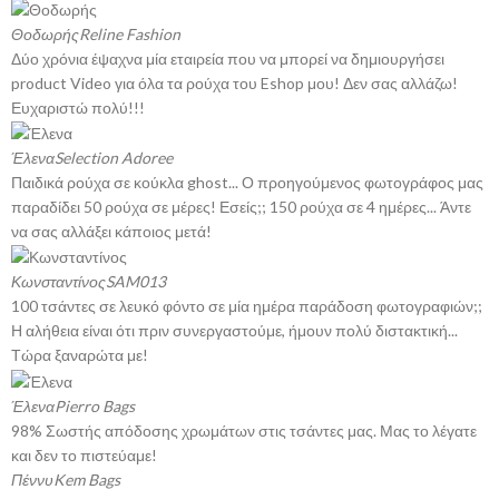
Θοδωρής
Reline Fashion
Δύο χρόνια έψαχνα μία εταιρεία που να μπορεί να δημιουργήσει
product Video για όλα τα ρούχα του Eshop μου! Δεν σας αλλάζω!
Ευχαριστώ πολύ!!!
Έλενα
Selection Adoree
Παιδικά ρούχα σε κούκλα ghost... Ο προηγούμενος φωτογράφος μας
παραδίδει 50 ρούχα σε μέρες! Εσείς;; 150 ρούχα σε 4 ημέρες... Άντε
να σας αλλάξει κάποιος μετά!
Κωνσταντίνος
SAM013
100 τσάντες σε λευκό φόντο σε μία ημέρα παράδοση φωτογραφιών;;
Η αλήθεια είναι ότι πριν συνεργαστούμε, ήμουν πολύ διστακτική...
Τώρα ξαναρώτα με!
Έλενα
Pierro Bags
98% Σωστής απόδοσης χρωμάτων στις τσάντες μας. Μας το λέγατε
και δεν το πιστεύαμε!
Πέννυ
Kem Bags