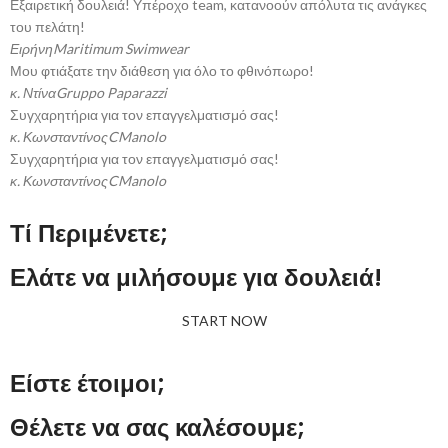
Εξαιρετική δουλειά! Υπέροχο team, κατανοούν απόλυτα τις ανάγκες
του πελάτη!
Ειρήνη
Maritimum Swimwear
Μου φτιάξατε την διάθεση για όλο το φθινόπωρο!
κ. Ντίνα
Gruppo Paparazzi
Συγχαρητήρια για τον επαγγελματισμό σας!
κ. Κωνσταντίνος
CManolo
Συγχαρητήρια για τον επαγγελματισμό σας!
κ. Κωνσταντίνος
CManolo
Τί Περιμένετε;
Ελάτε να μιλήσουμε για δουλειά!
START NOW
Είστε έτοιμοι;
Θέλετε να σας καλέσουμε;