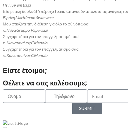
Πέννυ
Kem Bags
Εξαιρετική δουλειά! Υπέροχο team, κατανοούν απόλυτα τις ανάγκες το
Ειρήνη
Maritimum Swimwear
Μου φτιάξατε την διάθεση για όλο το φθινόπωρο!
κ. Ντίνα
Gruppo Paparazzi
Συγχαρητήρια για τον επαγγελματισμό σας!
κ. Κωνσταντίνος
CManolo
Συγχαρητήρια για τον επαγγελματισμό σας!
κ. Κωνσταντίνος
CManolo
Είστε έτοιμοι;
Θέλετε να σας καλέσουμε;
SUBMIT