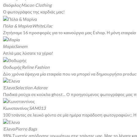
Θεόφιλος
Macon Clothing
Ο φωτογράφος της καρδιάς μας!
Πόλα & Μαρίνα
WhiteLilac
Ζητήσαμε 16 προσφορές για το καινούργιο μας Eshop. Η μόνη εταιρεία 
Μαρία
Sanem
Απλά μας λύσατε τα χέρια!
Θοδωρής
Reline Fashion
Δύο χρόνια έψαχνα μία εταιρεία που να μπορεί να δημιουργήσει produ
Έλενα
Selection Adoree
Παιδικά ρούχα σε κούκλα ghost... Ο προηγούμενος φωτογράφος μας παρα
Κωνσταντίνος
SAM013
100 τσάντες σε λευκό φόντο σε μία ημέρα παράδοση φωτογραφιών;; Η α
Έλενα
Pierro Bags
98% Σωστής απόδοσης χρωμάτων στις τσάντες μας. Μας το λέγατε και 