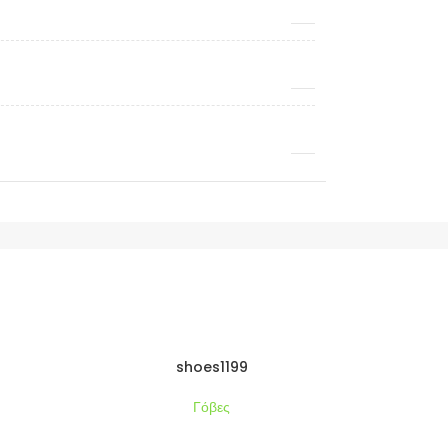
shoes1199
Γόβες