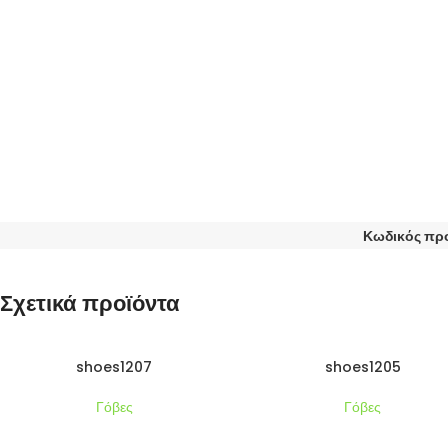
Κωδικός πρ
Σχετικά προϊόντα
shoes1207
shoes1205
Γόβες
Γόβες