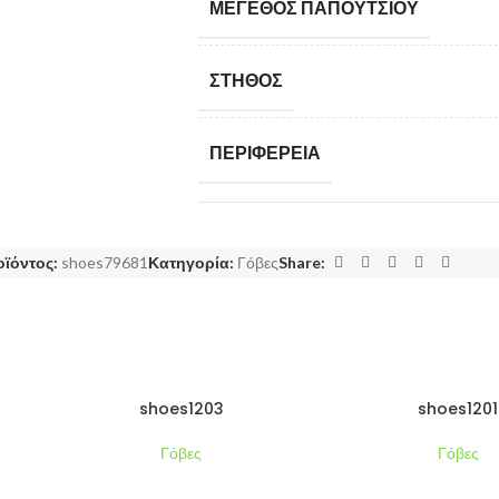
ΜΈΓΕΘΟΣ ΠΑΠΟΥΤΣΙΟΎ
ΣΤΉΘΟΣ
ΠΕΡΙΦΈΡΕΙΑ
ΎΨΟΣ
οϊόντος:
shoes79681
Κατηγορία:
Γόβες
Share:
ΜΈΣΗ
shoes1203
shoes1201
Γόβες
Γόβες