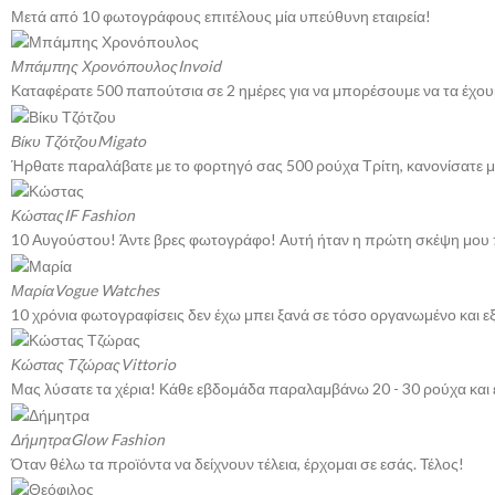
Μετά από 10 φωτογράφους επιτέλους μία υπεύθυνη εταιρεία!
Μπάμπης Χρονόπουλος
Invoid
Καταφέρατε 500 παπούτσια σε 2 ημέρες για να μπορέσουμε να τα έχου
Βίκυ Τζότζου
Migato
Ήρθατε παραλάβατε με το φορτηγό σας 500 ρούχα Τρίτη, κανονίσατε μο
Κώστας
IF Fashion
10 Αυγούστου! Άντε βρες φωτογράφο! Αυτή ήταν η πρώτη σκέψη μου 
Μαρία
Vogue Watches
10 χρόνια φωτογραφίσεις δεν έχω μπει ξανά σε τόσο οργανωμένο και 
Κώστας Τζώρας
Vittorio
Μας λύσατε τα χέρια! Κάθε εβδομάδα παραλαμβάνω 20 - 30 ρούχα και έ
Δήμητρα
Glow Fashion
Όταν θέλω τα προϊόντα να δείχνουν τέλεια, έρχομαι σε εσάς. Τέλος!