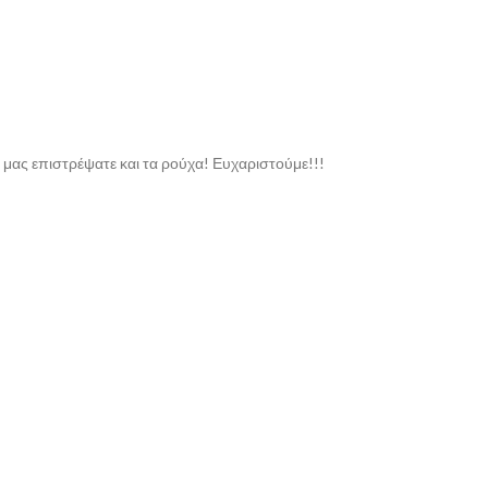
 μας επιστρέψατε και τα ρούχα! Ευχαριστούμε!!!