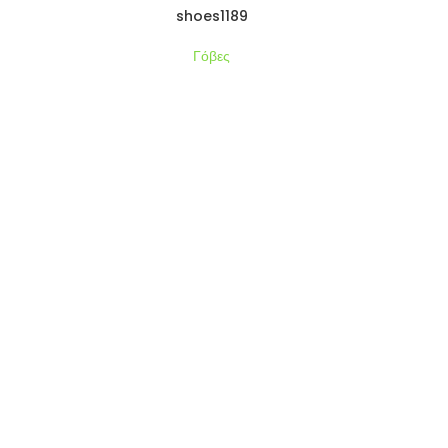
shoes1189
Γόβες