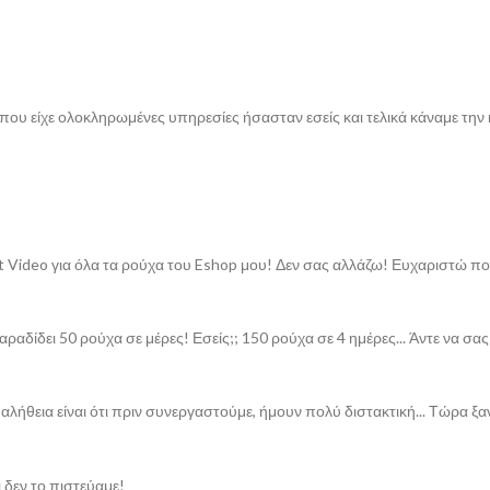
που είχε ολοκληρωμένες υπηρεσίες ήσασταν εσείς και τελικά κάναμε την
ct Video για όλα τα ρούχα του Eshop μου! Δεν σας αλλάζω! Ευχαριστώ πο
δίδει 50 ρούχα σε μέρες! Εσείς;; 150 ρούχα σε 4 ημέρες... Άντε να σας
λήθεια είναι ότι πριν συνεργαστούμε, ήμουν πολύ διστακτική... Τώρα ξ
δεν το πιστεύαμε!