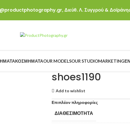
ro@productphotography.gr,
Διεύθ. Λ. Συγγρού & Δοϊράνης
ΉΜΑΤΑ
ΚΟΣΜΉΜΑΤΑ
OUR MODELS
OUR STUDIO
MARKETING
ΕΝ
shoes1190
Add to wishlist
Επιπλέον πληροφορίες
ΔΙΑΘΕΣΙΜΌΤΗΤΑ