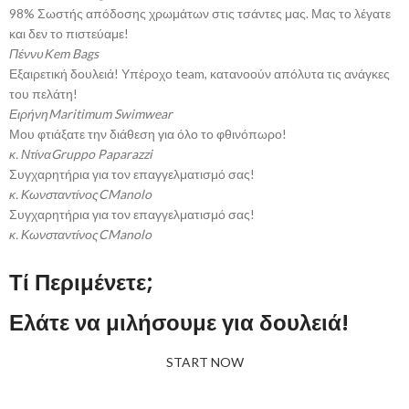
98% Σωστής απόδοσης χρωμάτων στις τσάντες μας. Μας το λέγατε
και δεν το πιστεύαμε!
Πέννυ
Kem Bags
Εξαιρετική δουλειά! Υπέροχο team, κατανοούν απόλυτα τις ανάγκες
του πελάτη!
Ειρήνη
Maritimum Swimwear
Μου φτιάξατε την διάθεση για όλο το φθινόπωρο!
κ. Ντίνα
Gruppo Paparazzi
Συγχαρητήρια για τον επαγγελματισμό σας!
κ. Κωνσταντίνος
CManolo
Συγχαρητήρια για τον επαγγελματισμό σας!
κ. Κωνσταντίνος
CManolo
Τί Περιμένετε;
Ελάτε να μιλήσουμε για δουλειά!
START NOW