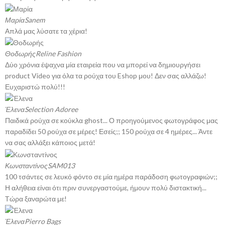
Μαρία
Sanem
Απλά μας λύσατε τα χέρια!
Θοδωρής
Reline Fashion
Δύο χρόνια έψαχνα μία εταιρεία που να μπορεί να δημιουργήσει
product Video για όλα τα ρούχα του Eshop μου! Δεν σας αλλάζω!
Ευχαριστώ πολύ!!!
Έλενα
Selection Adoree
Παιδικά ρούχα σε κούκλα ghost... Ο προηγούμενος φωτογράφος μας
παραδίδει 50 ρούχα σε μέρες! Εσείς;; 150 ρούχα σε 4 ημέρες... Άντε
να σας αλλάξει κάποιος μετά!
Κωνσταντίνος
SAM013
100 τσάντες σε λευκό φόντο σε μία ημέρα παράδοση φωτογραφιών;;
Η αλήθεια είναι ότι πριν συνεργαστούμε, ήμουν πολύ διστακτική...
Τώρα ξαναρώτα με!
Έλενα
Pierro Bags