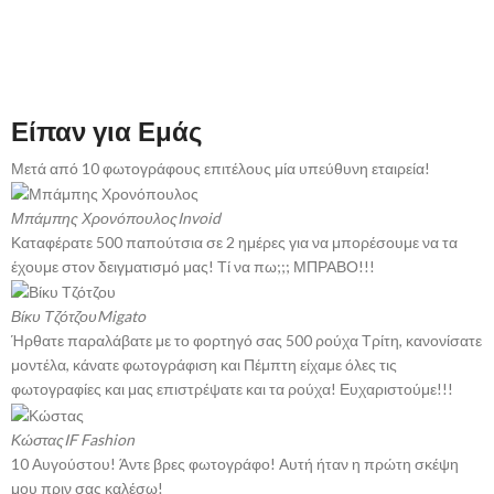
Είπαν για Εμάς
Μετά από 10 φωτογράφους επιτέλους μία υπεύθυνη εταιρεία!
Μπάμπης Χρονόπουλος
Invoid
Καταφέρατε 500 παπούτσια σε 2 ημέρες για να μπορέσουμε να τα
έχουμε στον δειγματισμό μας! Τί να πω;;; ΜΠΡΑΒΟ!!!
Βίκυ Τζότζου
Migato
Ήρθατε παραλάβατε με το φορτηγό σας 500 ρούχα Τρίτη, κανονίσατε
μοντέλα, κάνατε φωτογράφιση και Πέμπτη είχαμε όλες τις
φωτογραφίες και μας επιστρέψατε και τα ρούχα! Ευχαριστούμε!!!
Κώστας
IF Fashion
10 Αυγούστου! Άντε βρες φωτογράφο! Αυτή ήταν η πρώτη σκέψη
μου πριν σας καλέσω!