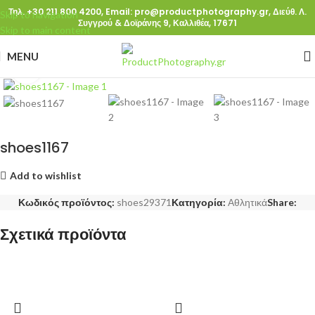
Τηλ. +30 211 800 4200,
Email: pro@productphotography.gr,
Διεύθ. Λ.
Skip to navigation
Συγγρού & Δοϊράνης 9, Καλλιθέα, 17671
Skip to main content
MENU
Click to enlarge
shoes1167
Add to wishlist
Κωδικός προϊόντος:
shoes29371
Κατηγορία:
Αθλητικά
Share:
Σχετικά προϊόντα