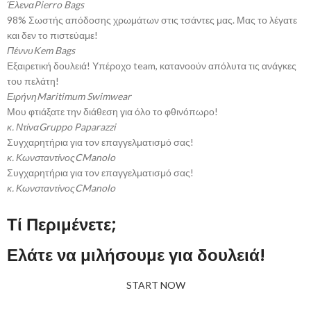
Έλενα
Pierro Bags
98% Σωστής απόδοσης χρωμάτων στις τσάντες μας. Μας το λέγατε
και δεν το πιστεύαμε!
Πέννυ
Kem Bags
Εξαιρετική δουλειά! Υπέροχο team, κατανοούν απόλυτα τις ανάγκες
του πελάτη!
Ειρήνη
Maritimum Swimwear
Μου φτιάξατε την διάθεση για όλο το φθινόπωρο!
κ. Ντίνα
Gruppo Paparazzi
Συγχαρητήρια για τον επαγγελματισμό σας!
κ. Κωνσταντίνος
CManolo
Συγχαρητήρια για τον επαγγελματισμό σας!
κ. Κωνσταντίνος
CManolo
Τί Περιμένετε;
Ελάτε να μιλήσουμε για δουλειά!
START NOW