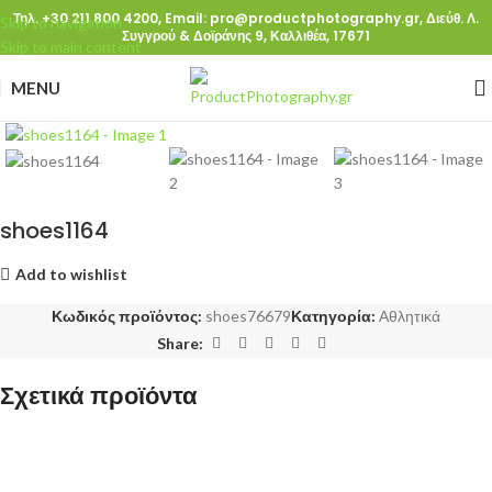
Τηλ. +30 211 800 4200,
Email: pro@productphotography.gr,
Διεύθ. Λ.
Skip to navigation
Συγγρού & Δοϊράνης 9, Καλλιθέα, 17671
Skip to main content
MENU
Click to enlarge
shoes1164
Add to wishlist
Κωδικός προϊόντος:
shoes76679
Κατηγορία:
Αθλητικά
Share:
Σχετικά προϊόντα