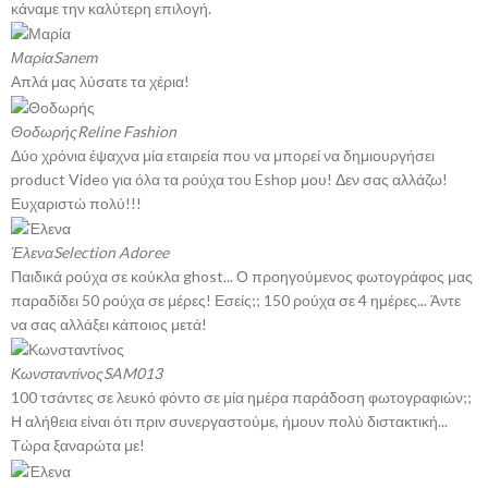
κάναμε την καλύτερη επιλογή.
Μαρία
Sanem
Απλά μας λύσατε τα χέρια!
Θοδωρής
Reline Fashion
Δύο χρόνια έψαχνα μία εταιρεία που να μπορεί να δημιουργήσει
product Video για όλα τα ρούχα του Eshop μου! Δεν σας αλλάζω!
Ευχαριστώ πολύ!!!
Έλενα
Selection Adoree
Παιδικά ρούχα σε κούκλα ghost... Ο προηγούμενος φωτογράφος μας
παραδίδει 50 ρούχα σε μέρες! Εσείς;; 150 ρούχα σε 4 ημέρες... Άντε
να σας αλλάξει κάποιος μετά!
Κωνσταντίνος
SAM013
100 τσάντες σε λευκό φόντο σε μία ημέρα παράδοση φωτογραφιών;;
Η αλήθεια είναι ότι πριν συνεργαστούμε, ήμουν πολύ διστακτική...
Τώρα ξαναρώτα με!