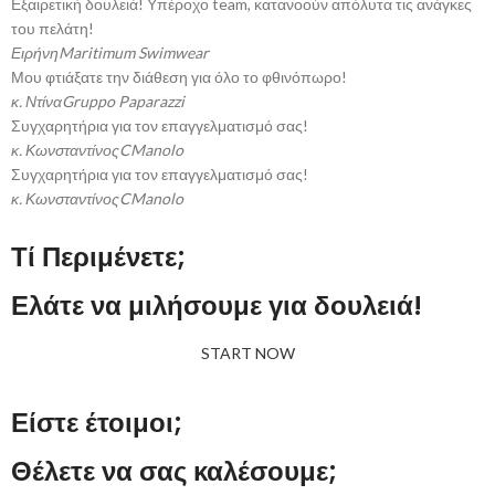
Εξαιρετική δουλειά! Υπέροχο team, κατανοούν απόλυτα τις ανάγκες
του πελάτη!
Ειρήνη
Maritimum Swimwear
Μου φτιάξατε την διάθεση για όλο το φθινόπωρο!
κ. Ντίνα
Gruppo Paparazzi
Συγχαρητήρια για τον επαγγελματισμό σας!
κ. Κωνσταντίνος
CManolo
Συγχαρητήρια για τον επαγγελματισμό σας!
κ. Κωνσταντίνος
CManolo
Τί Περιμένετε;
Ελάτε να μιλήσουμε για δουλειά!
START NOW
Είστε έτοιμοι;
Θέλετε να σας καλέσουμε;