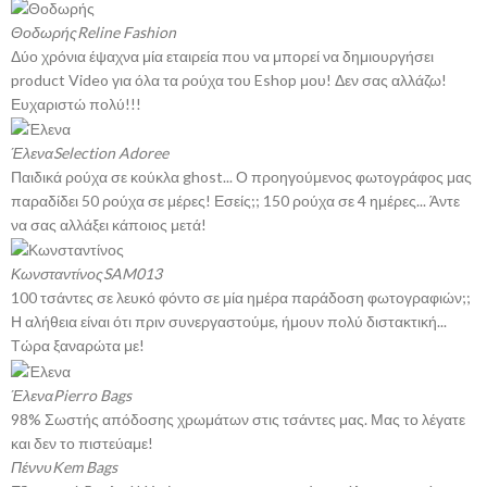
Θοδωρής
Reline Fashion
Δύο χρόνια έψαχνα μία εταιρεία που να μπορεί να δημιουργήσει
product Video για όλα τα ρούχα του Eshop μου! Δεν σας αλλάζω!
Ευχαριστώ πολύ!!!
Έλενα
Selection Adoree
Παιδικά ρούχα σε κούκλα ghost... Ο προηγούμενος φωτογράφος μας
παραδίδει 50 ρούχα σε μέρες! Εσείς;; 150 ρούχα σε 4 ημέρες... Άντε
να σας αλλάξει κάποιος μετά!
Κωνσταντίνος
SAM013
100 τσάντες σε λευκό φόντο σε μία ημέρα παράδοση φωτογραφιών;;
Η αλήθεια είναι ότι πριν συνεργαστούμε, ήμουν πολύ διστακτική...
Τώρα ξαναρώτα με!
Έλενα
Pierro Bags
98% Σωστής απόδοσης χρωμάτων στις τσάντες μας. Μας το λέγατε
και δεν το πιστεύαμε!
Πέννυ
Kem Bags