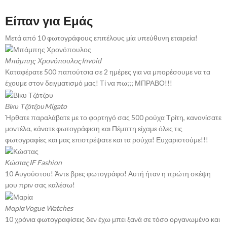
Είπαν για Εμάς
Μετά από 10 φωτογράφους επιτέλους μία υπεύθυνη εταιρεία!
Μπάμπης Χρονόπουλος
Invoid
Καταφέρατε 500 παπούτσια σε 2 ημέρες για να μπορέσουμε να τα
έχουμε στον δειγματισμό μας! Τί να πω;;; ΜΠΡΑΒΟ!!!
Βίκυ Τζότζου
Migato
Ήρθατε παραλάβατε με το φορτηγό σας 500 ρούχα Τρίτη, κανονίσατε
μοντέλα, κάνατε φωτογράφιση και Πέμπτη είχαμε όλες τις
φωτογραφίες και μας επιστρέψατε και τα ρούχα! Ευχαριστούμε!!!
Κώστας
IF Fashion
10 Αυγούστου! Άντε βρες φωτογράφο! Αυτή ήταν η πρώτη σκέψη
μου πριν σας καλέσω!
Μαρία
Vogue Watches
10 χρόνια φωτογραφίσεις δεν έχω μπει ξανά σε τόσο οργανωμένο και